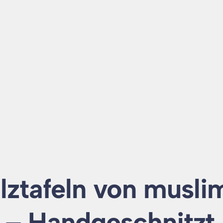
lztafeln von musli
 – Handgeschnitzt